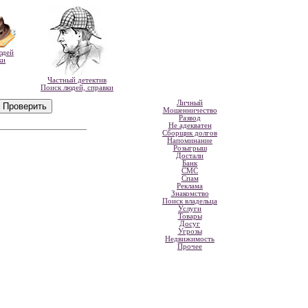
юдей
ки
Частный детектив
Поиск людей, справки
Личный
Мошенничество
Развод
Не адекватен
Сборщик долгов
Напоминание
Розыгрыш
Достали
Банк
СМС
Спам
Реклама
Знакомство
Поиск владельца
Услуги
Товары
Досуг
Угрозы
Недвижимость
Прочее