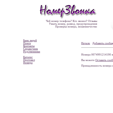
Чей номер телефона? Кто звонил? Отзывы
Узнать номер, развод, предупреждения
Проверка номера, мошенничество
Банк людей
Поиск
Начало
Добавить сообщ
Контакты
Справочник
Родственники
Номера 0074991214190 не
Каталог
Протокол
Вы можете
Оставить соо
Номера
Принадлежность номера 