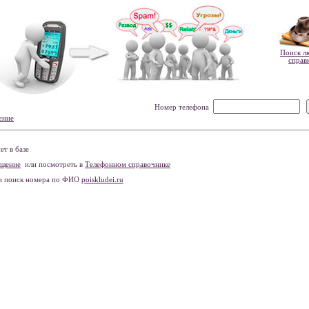
Поиск л
справ
Номер телефона
ение
т в базе
бщение
или посмотреть в
Телефонном справочнике
и поиск номера по ФИО
poiskludei.ru